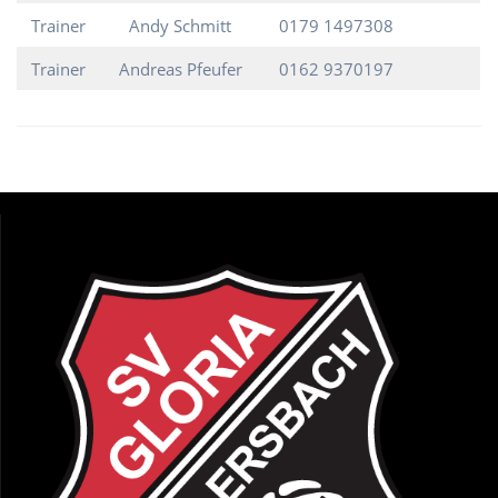
Trainer
Andy Schmitt
0179 1497308
Trainer
Andreas Pfeufer
0162 9370197