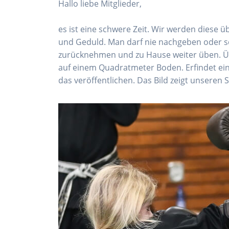
Hallo liebe Mitglieder,
es ist eine schwere Zeit. Wir werden diese ü
und Geduld. Man darf nie nachgeben oder sc
zurücknehmen und zu Hause weiter üben. Üb
auf einem Quadratmeter Boden. Erfindet ein
das veröffentlichen. Das Bild zeigt unseren S