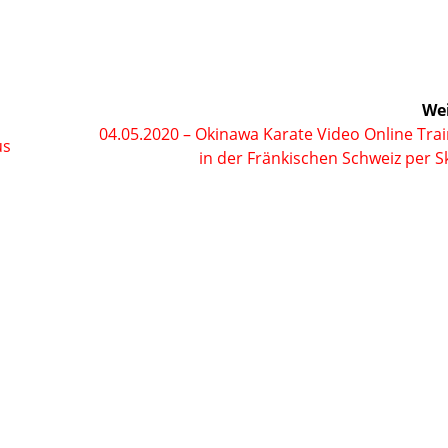
Wei
Nächster
04.05.2020 – Okinawa Karate Video Online Tra
us
Beitrag:
in der Fränkischen Schweiz per 