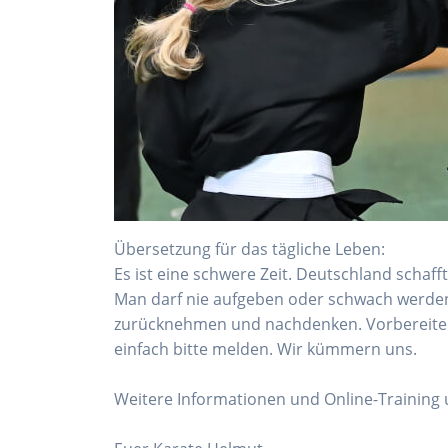
Übersetzung für das tägliche Leben:
Es ist eine schwere Zeit. Deutschland schaff
Man darf nie aufgeben oder schwach werden,
zurücknehmen und nachdenken. Vorbereiten 
einfach bitte melden. Wir kümmern uns.
Weitere Informationen und Online-Training 