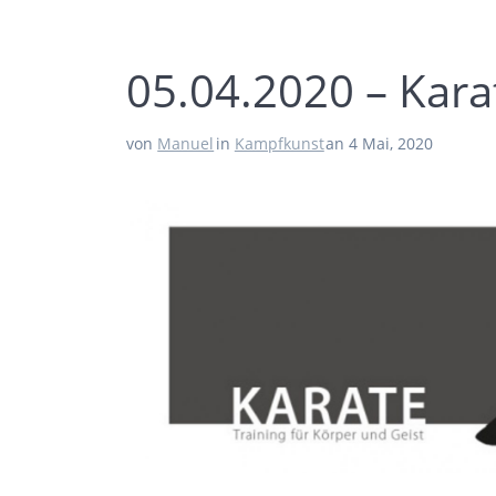
05.04.2020 – Kar
von
Manuel
in
Kampfkunst
an 4 Mai, 2020