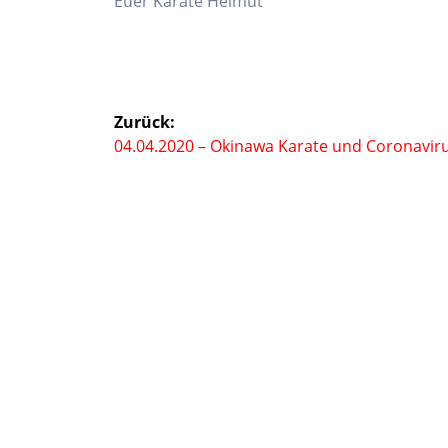
Euer Karate Helmut
Beitragsnavigation
Zurück:
Vorheriger
04.04.2020 – Okinawa Karate und Coronavir
Beitrag: