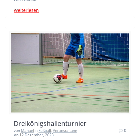
Weiterlesen
Dreikönigshallenturnier
von
Manuel
in
Fußball
,
Veranstaltung
0
an 12 Dezember, 2023