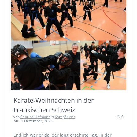
Karate-Weihnachten in der
Fränkischen Schweiz
von
Sabrina Hofmann
in
Kampfkunst
0
an 11 Dezember, 2023
Endlich war er da, der lang ersehnte Tag. In der