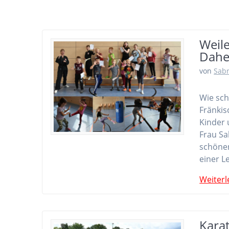
Weile
Dahe
von
Sab
Wie sch
Fränkis
Kinder 
Frau Sa
schönen
einer L
Weiterl
Kara