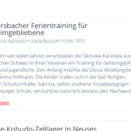
rsbacher Ferientraining für
imgebliebene
rina Hofmann
in
Kampfkunst
an 31 Juli, 2023
on seit vielen Jahren veranstalten die Okinawa-Karateka au
chen Schweiz in ihren Vereinen ein Training für daheimgebl
und Jugendliche. Den Anfang machte die Gloria Abteilungsle
brina Hofmann. Die Kinder trafen sich in der fast fertigen,
 Schulturnhalle. Sabrina, selbst studierte Sozialpädagogin 
eipziger Schule, verstand es natürlich bestens den Nachwu
esen
te-Kobudo-Zeltlager in Neuses