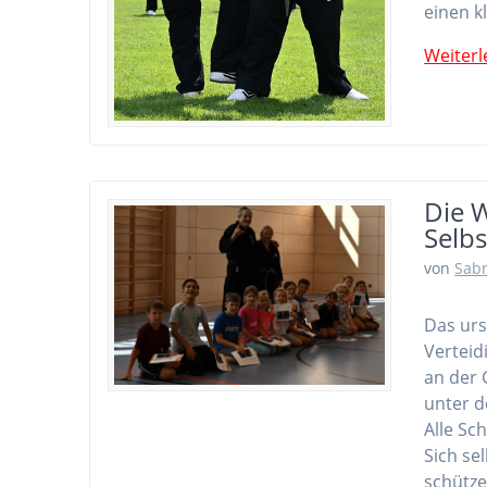
einen k
Weiterl
Die 
Selb
von
Sab
Das urs
Verteid
an der
unter d
Alle Sc
Sich se
schütz