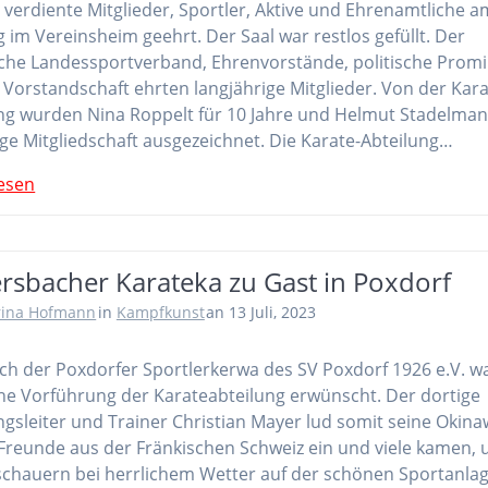
verdiente Mitglieder, Sportler, Aktive und Ehrenamtliche a
 im Vereinsheim geehrt. Der Saal war restlos gefüllt. Der
che Landessportverband, Ehrenvorstände, politische Prom
 Vorstandschaft ehrten langjährige Mitglieder. Von der Kara
ng wurden Nina Roppelt für 10 Jahre und Helmut Stadelman
ige Mitgliedschaft ausgezeichnet. Die Karate-Abteilung…
esen
rsbacher Karateka zu Gast in Poxdorf
rina Hofmann
in
Kampfkunst
an 13 Juli, 2023
ich der Poxdorfer Sportlerkerwa des SV Poxdorf 1926 e.V. w
ne Vorführung der Karateabteilung erwünscht. Der dortige
ngsleiter und Trainer Christian Mayer lud somit seine Okina
Freunde aus der Fränkischen Schweiz ein und viele kamen,
chauern bei herrlichem Wetter auf der schönen Sportanla