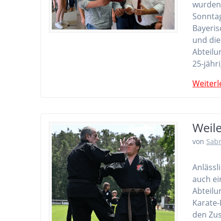
wurden 
Sonntag
Bayeris
und die
Abteilu
25-jähr
Weiterl
Weile
von
Sab
Anlässl
auch ei
Abteilu
Karate-
den Zus