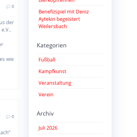
0
Benefizspiel mit Deniz
Aytekin begeistert
aus der
Weilersbach
e.V..
Kategorien
er
es wie
Fußball
Kampfkunst
Veranstaltung
Verein
Archiv
0
Juli 2026
bach“