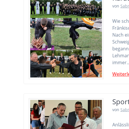
von
Sab
Wie sch
Fränkis
Nach ei
Schweig
begann 
Lehmann
immer
Weiterl
Spor
von
Sab
Anlässl