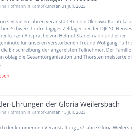
rina Hofmann
in
Kampfkunst
an 31 Juli, 2023
on seit vielen Jahren veranstalteten die Okinawa-Karateka 
chen Schweiz ihr dreitägiges Zeltlager bei der DJK SC Neuses 
ner kurzen Ansprache von Helmut Stadelmann und einer
eminute für unseren verstorbenen Freund Wolfgang Tuffn
die Einschreibung der angereisten Teilnehmer. Der Familie
 oblag die Gesamtorganisation und Thorsten meisterte di
…
esen
tler-Ehrungen der Gloria Weilersbach
rina Hofmann
in
Kampfkunst
an 13 Juli, 2023
ich der kommenden Veranstaltung „77 Jahre Gloria Weilers