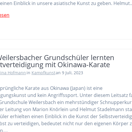
leinen Einblick in unsere asiatische Kunst zu geben. Helmut
esen
Weilersbacher Grundschüler lernten
stverteidigung mit Okinawa-Karate
rina Hofmann
in
Kampfkunst
an 9 Juli, 2023
prüngliche Karate aus Okinawa (Japan) ist eine
igungskunst und kein Angriffssport. Unter diesem Leitsatz 
 Grundschule Weilersbach ein mehrstündiger Schnupperkur
er Leitung von Marion Knörlein und Helmut Stadelmann sta
hüler erhielten einen Einblick in die Kunst der Selbstverteidi
lbst zu verteidigen, bedeutet nicht nur den eigenen Körper 
en,…