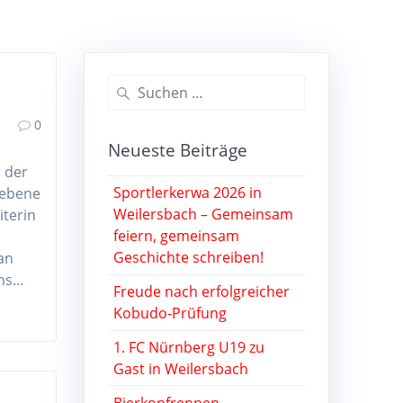
Suche
nach:
0
Neueste Beiträge
s der
Sportlerkerwa 2026 in
iebene
Weilersbach – Gemeinsam
iterin
feiern, gemeinsam
Geschichte schreiben!
an
chs…
Freude nach erfolgreicher
Kobudo-Prüfung
1. FC Nürnberg U19 zu
Gast in Weilersbach
Bierkopfrennen