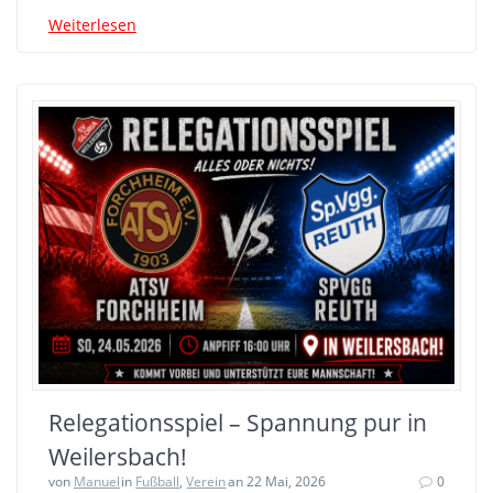
Weiterlesen
Relegationsspiel – Spannung pur in
Weilersbach!
von
Manuel
in
Fußball
,
Verein
an 22 Mai, 2026
0