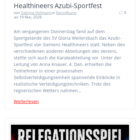
Healthineers Azubi-Sportfest
von
Sabrina Hofmann
in
Kampfkunst
0
an 19 Mai, 2026
Am vergangenen Donnerstag fand auf dem
Sportgelände des SV Gloria Weilersbach das Azubi-
Sportfest von Siemens Healthineers statt. Neben den
verschiedenen anderen Abteilungen des Vereins,
stellte sich auch die Karateabteilung vor. Unter der
Leitung von Anna Knauer, 4. Dan, erhielten die
Teilnehmer in einer praxisnahen
Selbstverteidigungseinheit spannende Einblicke in
realistische Verteidigungstechniken. Trotz des
regnerischen Wetters nahmen…
Weiterlesen