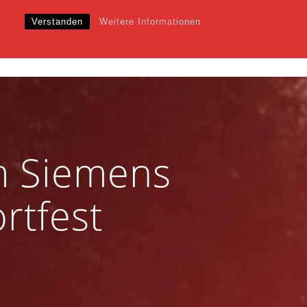
Verstanden
Weitere Informationen
EWS
VERANSTALTUNGEN
KALENDER
SHOP
m Siemens
rtfest