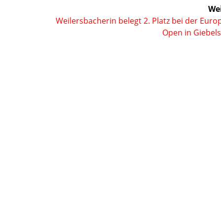
Wei
Nächster
Weilersbacherin belegt 2. Platz bei der Eur
Beitrag:
Open in Giebels