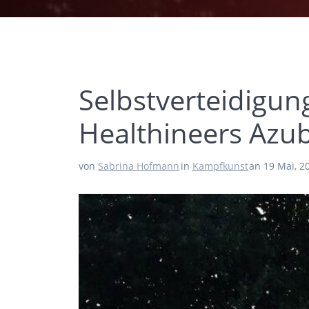
Selbstverteidigu
Healthineers Azub
von
Sabrina Hofmann
in
Kampfkunst
an 19 Mai, 2