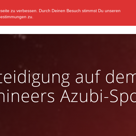
bseite zu verbessen. Durch Deinen Besuch stimmst Du unseren
STARTSEITE
VEREIN
ABTEILUNGEN
N
bestimmungen zu.
rteidigung auf de
hineers Azubi-Spo