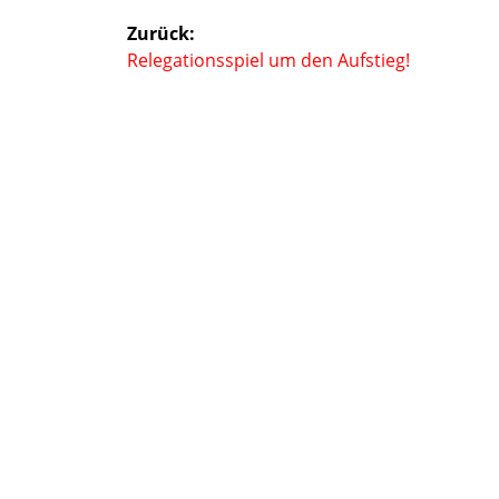
Beitragsnavigation
Zurück:
Vorheriger
Relegationsspiel um den Aufstieg!
Beitrag: