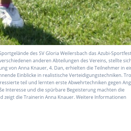
ortgelände des SV Gloria Weilersbach das Azubi-Sportfes
verschiedenen anderen Abteilungen des Vereins, stellte sic
ung von Anna Knauer, 4. Dan, erhielten die Teilnehmer in ei
nende Einblicke in realistische Verteidigungstechniken. Tro
essierte teil und lernten erste Abwehrtechniken gegen Ang
ße Interesse und die spürbare Begeisterung machten die
ld zeigt die Trainerin Anna Knauer. Weitere Informationen