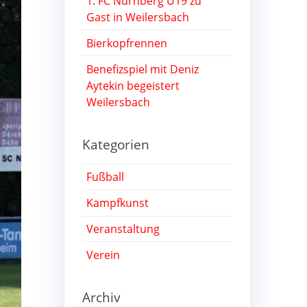
1. FC Nürnberg U19 zu
Gast in Weilersbach
Bierkopfrennen
Benefizspiel mit Deniz
Aytekin begeistert
Weilersbach
Kategorien
Fußball
Kampfkunst
Veranstaltung
Verein
Archiv