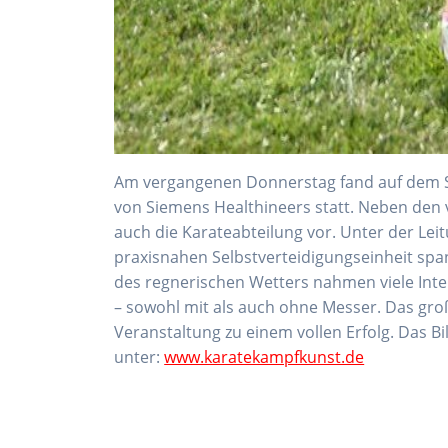
Am vergangenen Donnerstag fand auf dem Sp
von Siemens Healthineers statt. Neben den 
auch die Karateabteilung vor. Unter der Leit
praxisnahen Selbstverteidigungseinheit span
des regnerischen Wetters nahmen viele Inter
– sowohl mit als auch ohne Messer. Das gro
Veranstaltung zu einem vollen Erfolg. Das Bi
unter:
www.karatekampfkunst.de