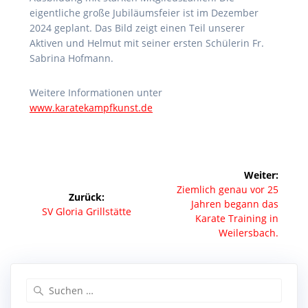
eigentliche große Jubiläumsfeier ist im Dezember
2024 geplant. Das Bild zeigt einen Teil unserer
Aktiven und Helmut mit seiner ersten Schülerin Fr.
Sabrina Hofmann.
Weitere Informationen unter
www.karatekampfkunst.de
Beitragsnavigation
Weiter:
Nächster
Ziemlich genau vor 25
Zurück:
Beitrag:
Jahren begann das
Vorheriger
SV Gloria Grillstätte
Karate Training in
Beitrag:
Weilersbach.
Suche
nach: