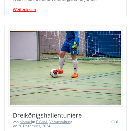
Weiterlesen
Dreikönigshallentuniere
von
Manuel
in
Fußball
,
Veranstaltung
0
an 20 Dezember, 2024