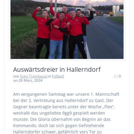
Auswärtsdreier in Hallerndorf
von
Sven Trambauer
in
Fußball
0
an 26 März, 2024
Am vergangenen Samstag war unsere 1. Mannschaft
bei der 2. Vertretung aus Hallerndorf zu Gast. Der
Gegner beantragte bereits unter der Woche „Flex“,
weshalb das ungeliebte 9gg9 gespielt werden
musste. Die Gloria übernahm von Beginn an das
Kommando, doch tat sich gegen tiefstehende
Hallerndorfer schwer, gefährlich vors Tor zu