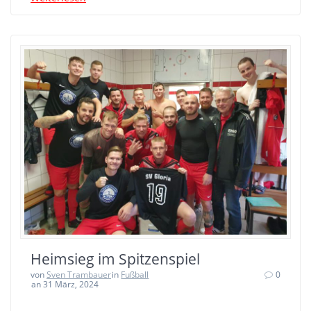
Heimsieg im Spitzenspiel
von
Sven Trambauer
in
Fußball
0
an 31 März, 2024