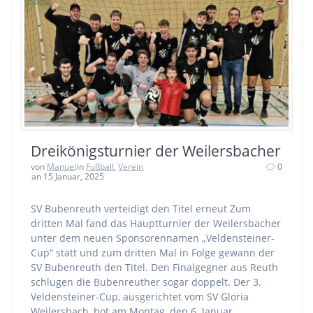
Dreikönigsturnier der Weilersbacher
von
Manuel
in
Fußball
,
Verein
0
an 15 Januar, 2025
SV Bubenreuth verteidigt den Titel erneut Zum
dritten Mal fand das Hauptturnier der Weilersbacher
unter dem neuen Sponsorennamen „Veldensteiner-
Cup“ statt und zum dritten Mal in Folge gewann der
SV Bubenreuth den Titel. Den Finalgegner aus Reuth
schlugen die Bubenreuther sogar doppelt. Der 3.
Veldensteiner-Cup, ausgerichtet vom SV Gloria
Weilersbach, bot am Montag, den 6. Januar…