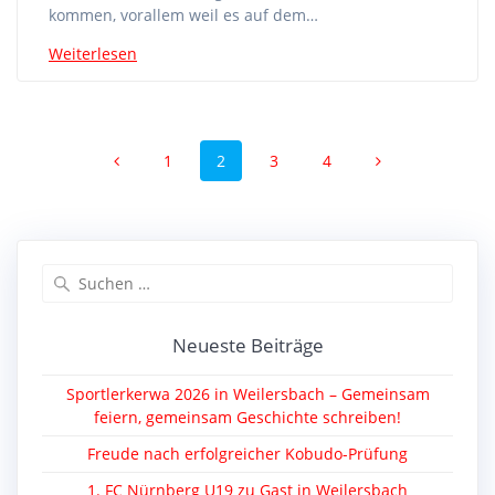
kommen, vorallem weil es auf dem…
Weiterlesen
Beitragsnavigation
Seite
Seite
Seite
Seite
1
2
3
4
Suche
nach:
Neueste Beiträge
Sportlerkerwa 2026 in Weilersbach – Gemeinsam
feiern, gemeinsam Geschichte schreiben!
Freude nach erfolgreicher Kobudo-Prüfung
1. FC Nürnberg U19 zu Gast in Weilersbach